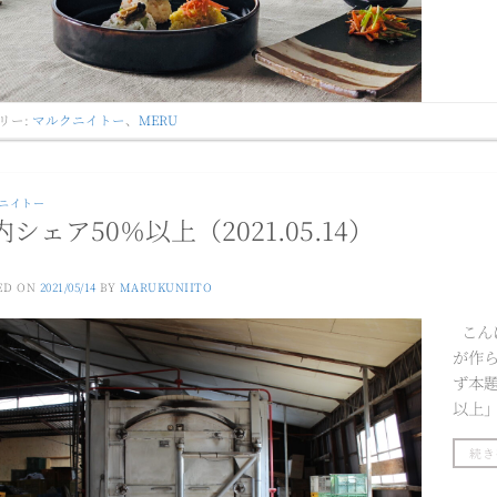
リー:
マルクニイトー
、
MERU
ニイトー
内シェア50％以上（2021.05.14）
ED ON
2021/05/14
BY
MARUKUNIITO
こん
が作
ず本
以上」
続き