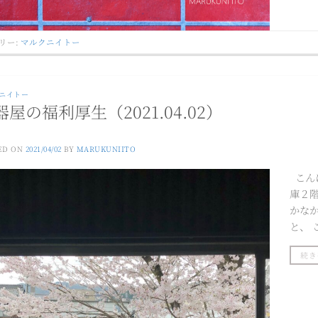
リー:
マルクニイトー
ニイトー
器屋の福利厚生（2021.04.02）
ED ON
2021/04/02
BY
MARUKUNIITO
こん
庫２
かな
と、
続き