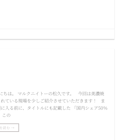
にちは。 マルクニイトーの松久です。 今回は美濃焼
られている現場を少しご紹介させていただきます！ ま
題に入る前に、タイトルにも記載した 「国内シェア50％
 この
を読む
→