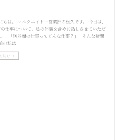
にちは。 マルクニイトー営業部の松久です。 今日は、
商の仕事について、私の体験を含めお話しさせていただ
す。 「陶器商の仕事ってどんな仕事？」 そんな疑問
前の私は
を読む
→