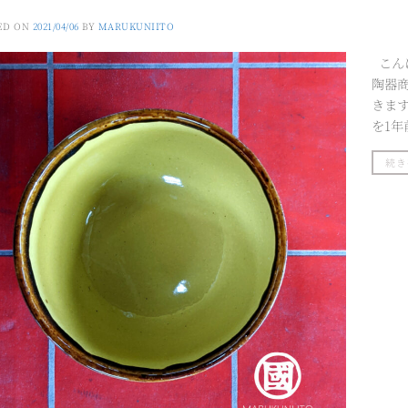
ED ON
2021/04/06
BY
MARUKUNIITO
こん
陶器
きま
を1年
続き