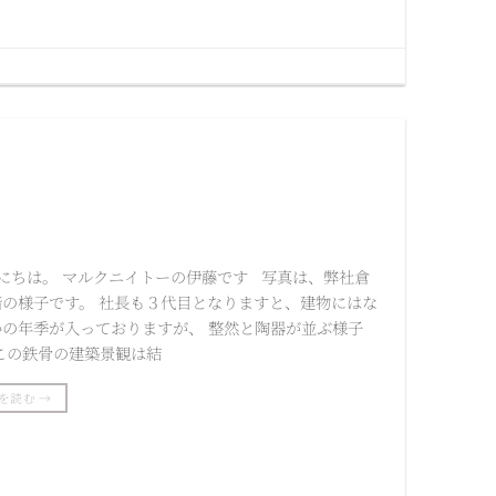
にちは。 マルクニイトーの伊藤です 写真は、弊社倉
階の様子です。 社長も３代目となりますと、建物にはな
かの年季が入っておりますが、 整然と陶器が並ぶ様子
 この鉄骨の建築景観は結
を読む
→