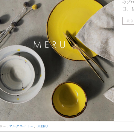
のブロ
日、 M
続き
リー:
マルクニイトー
、
MERU