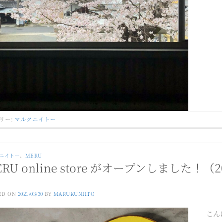
リー:
マルクニイトー
ニイトー
、
MERU
RU online store がオープンしました！（20
ED ON
2021/03/30
BY
MARUKUNIITO
こん