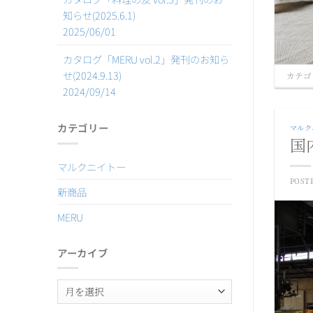
知らせ(2025.6.1)
2025/06/01
カタログ「MERU vol.2」発刊のお知ら
せ(2024.9.13)
カテゴ
2024/09/14
カテゴリー
マルク
国
マルクニイトー
POST
新商品
MERU
アーカイブ
ア
ー