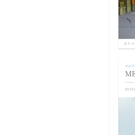
カ
イ
ブ
カテゴ
マルク
M
POST