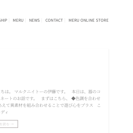
SHIP
MERU
NEWS
CONTACT
MERU ONLINE STORE
にちは。 マルクニイトーの伊藤です。 本日は、器のコ
ィネートのお話です。 まずはこちら、 ◆色調を合わせ
◆あえて異素材を組み合わせることで遊び心をプラス こ
ーディ
を読む
→