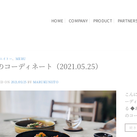
HOME
COMPANY
PRODUCT
PARTNER
ニイトー
、
MERU
のコーディネート（2021.05.25）
ED ON
2021/05/25
BY
MARUKUNIITO
こん
ーデ
る 
のコ
続き